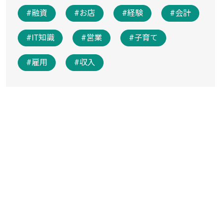
#融資
#お店
#経験
#会計
#IT知識
#営業
#子育て
#雇用
#収入