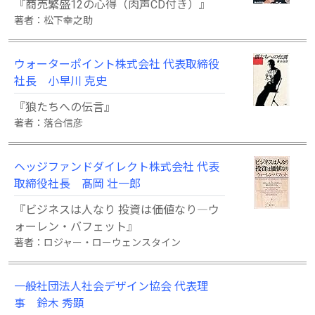
『商売繁盛12の心得（肉声CD付き）』
著者：松下幸之助
ウォーターポイント株式会社 代表取締役
社長 小早川 克史
『狼たちへの伝言』
著者：落合信彦
ヘッジファンドダイレクト株式会社 代表
取締役社長 髙岡 壮一郎
『ビジネスは人なり 投資は価値なり―ウ
ォーレン・バフェット』
著者：ロジャー・ローウェンスタイン
一般社団法人社会デザイン協会 代表理
事 鈴木 秀顕