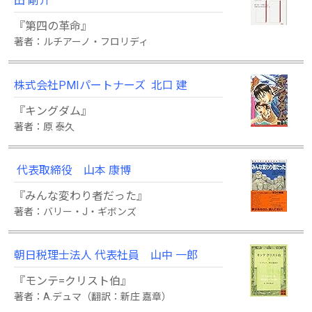
田 剛介
『第四の革命』
著者：ルチアーノ・フロリディ
株式会社PMIパートナーズ 北口 建
『キングダム』
著者：原 泰久
代表取締役 山本 康博
『みんな変わり者だった』
著者：バリー・J・ギボンズ
朝日税理士法人 代表社員 山中 一郎
『モンテ=クリスト伯』
著者：A.デュマ（翻訳：新庄 嘉章）