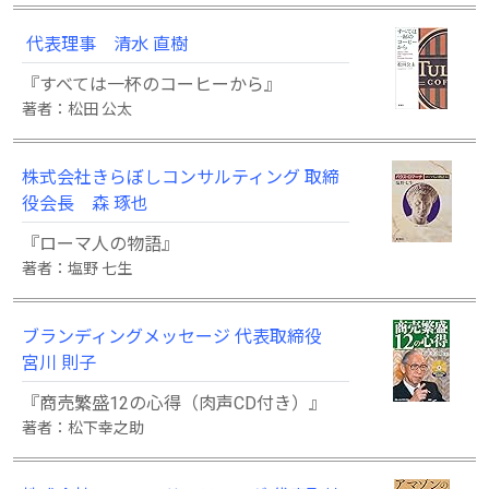
代表理事 清水 直樹
『すべては一杯のコーヒーから』
著者：松田 公太
株式会社きらぼしコンサルティング 取締
役会長 森 琢也
『ローマ人の物語』
著者：塩野 七生
ブランディングメッセージ 代表取締役
宮川 則子
『商売繁盛12の心得（肉声CD付き）』
著者：松下幸之助