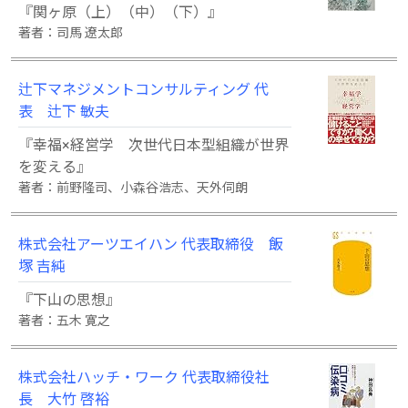
『関ヶ原（上）（中）（下）』
著者：司馬 遼太郎
辻下マネジメントコンサルティング 代
表 辻下 敏夫
『幸福×経営学 次世代日本型組織が世界
を変える』
著者：前野隆司、小森谷浩志、天外伺朗
株式会社アーツエイハン 代表取締役 飯
塚 吉純
『下山の思想』
著者：五木 寛之
株式会社ハッチ・ワーク 代表取締役社
長 大竹 啓裕