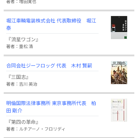
著者：増田寛也
堀江車輌電装株式会社 代表取締役 堀江
泰
『流星ワゴン』
著者：重松 清
合同会社ジーフロッグ 代表 木村 賢嗣
『三国志』
著者：吉川 英治
明倫国際法律事務所 東京事務所代表 柏
田 剛介
『第四の革命』
著者：ルチアーノ・フロリディ