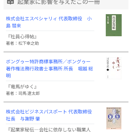
起業家に影響を与えたこの一冊
株式会社エスペシャリィ 代表取締役 小
島 彗来
『社員心得帖』
著者：松下幸之助
ボングゥー特許商標事務所／ボングゥー
著作権法務行政書士事務所 所長 堀越 総
明
『竜馬がゆく』
著者：司馬 遼太郎
株式会社ビジネスパスポート 代表取締役
社長 与謝野 肇
『起業家秘伝―会社に依存しない職業人