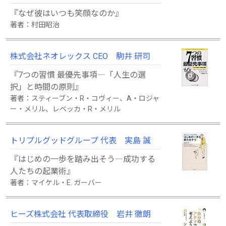
『なぜ彼はいつも笑顔なのか』
著者：村田昭治
株式会社ネオレックス CEO 駒井 研司
『7つの習慣 最優先事項―「人生の選
択」と時間の原則』
著者：スティーブン・R・コヴィー、A・ロジャ
ー・メリル、レベッカ・R・メリル
トリプルグッドグループ 代表 実島 誠
『はじめの一歩を踏み出そう―成功する
人たちの起業術』
著者：マイケル・E. ガーバー
ヒーズ株式会社 代表取締役 岩井 徹朗