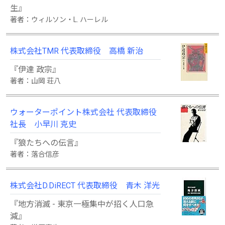
生』
著者：ウィルソン・L. ハーレル
株式会社TMR 代表取締役 高橋 新治
『伊達 政宗』
著者：山岡 荘八
ウォーターポイント株式会社 代表取締役
社長 小早川 克史
『狼たちへの伝言』
著者：落合信彦
株式会社D.DiRECT 代表取締役 青木 洋光
『地方消滅 - 東京一極集中が招く人口急
減』