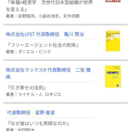
『幸福×経営学 次世代日本型組織が世界
を変える』
著者：前野隆司、小森谷浩志、天外伺朗
株式会社LYST 代表取締役 亀川 賢治
『フリーエージェント社会の到来』
著者：ダニエル・ピンク
株式会社マックスR 代表取締役 二宮 雅
規
『引き寄せの法則』
著者：マイケル・J．ロオジエ
代表取締役 星野 善宣
『なぜ彼はいつも笑顔なのか』
著者：村田昭治