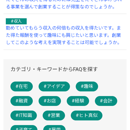
る事業を選んで創業することが得策なのでしょうか。
#収入
勤めていてもらう収入の何倍もの収入を得たいです。ま
た得た報酬を使って趣味にも興じたいと思います。創業
してこのような考えを実現することは可能でしょうか。
カテゴリ・キーワードからFAQを探す
#在宅
#アイデア
#趣味
#融資
#お店
#経験
#会計
#IT知識
#営業
#ヒト真似
#子育て
#雇用