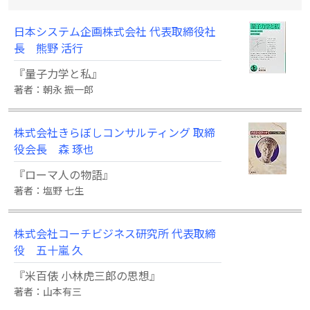
日本システム企画株式会社 代表取締役社
長 熊野 活行
『量子力学と私』
著者：朝永 振一郎
株式会社きらぼしコンサルティング 取締
役会長 森 琢也
『ローマ人の物語』
著者：塩野 七生
株式会社コーチビジネス研究所 代表取締
役 五十嵐 久
『米百俵 小林虎三郎の思想』
著者：山本有三