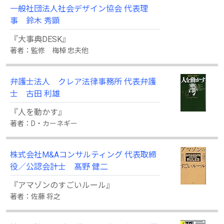
一般社団法人社会デザイン協会 代表理
事 鈴木 秀顕
『大事典DESK』
著者：監修 梅棹 忠夫他
弁護士法人 クレア法律事務所 代表弁護
士 古田 利雄
『人を動かす』
著者：D・カーネギー
株式会社M&Aコンサルティング 代表取締
役／公認会計士 髙野 健二
『アマゾンのすごいルール』
著者：佐藤 将之