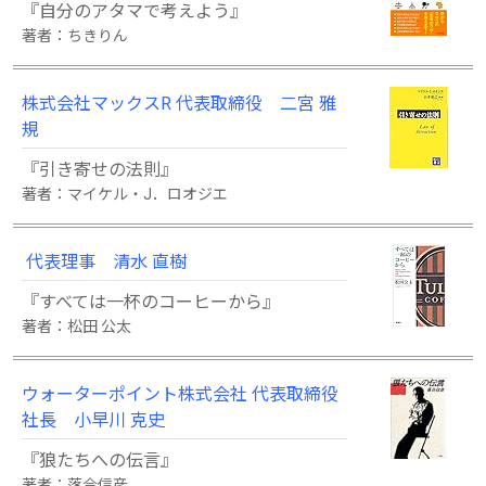
『自分のアタマで考えよう』
著者：ちきりん
株式会社マックスR 代表取締役 二宮 雅
規
『引き寄せの法則』
著者：マイケル・J．ロオジエ
代表理事 清水 直樹
『すべては一杯のコーヒーから』
著者：松田 公太
ウォーターポイント株式会社 代表取締役
社長 小早川 克史
『狼たちへの伝言』
著者：落合信彦