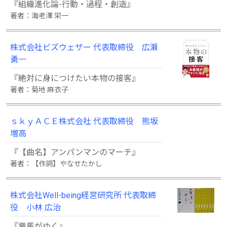
『組織進化論-行動・過程・創造』
著者：海老澤 栄一
株式会社ビズウェザー 代表取締役 広瀬
勇一
『絶対に身につけたい本物の接客』
著者：菊地 麻衣子
ｓｋｙＡＣＥ株式会社 代表取締役 熊坂
増高
『【曲名】アンパンマンのマーチ』
著者：【作詞】やなせたかし
株式会社Well-being経営研究所 代表取締
役 小林 広治
『竜馬がゆく』