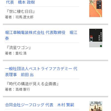
代表 橋本 政樹
『世に棲む日日』
著者：司馬 遼太郎
堀江車輌電装株式会社 代表取締役 堀江
泰
『流星ワゴン』
著者：重松 清
一般社団法人ベストライフアカデミー 代
表理事 前田 出
『時代の構造が見える企画書』
著者：高橋 憲行
合同会社ジーフロッグ 代表 木村 賢嗣