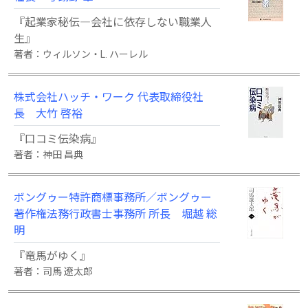
『起業家秘伝―会社に依存しない職業人
生』
著者：ウィルソン・L. ハーレル
株式会社ハッチ・ワーク 代表取締役社
長 大竹 啓裕
『口コミ伝染病』
著者：神田 昌典
ボングゥー特許商標事務所／ボングゥー
著作権法務行政書士事務所 所長 堀越 総
明
『竜馬がゆく』
著者：司馬 遼太郎