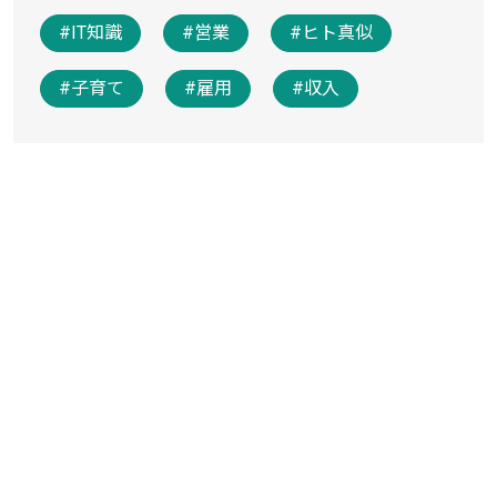
#IT知識
#営業
#ヒト真似
#子育て
#雇用
#収入