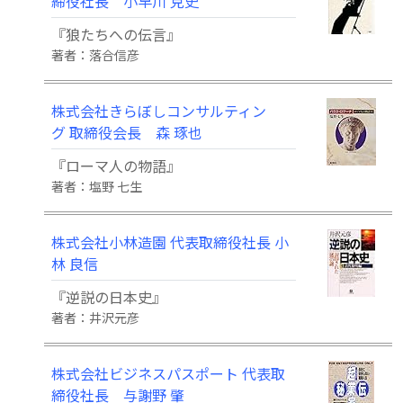
締役社長 小早川 克史
『狼たちへの伝言』
著者：落合信彦
株式会社きらぼしコンサルティン
グ 取締役会長 森 琢也
『ローマ人の物語』
著者：塩野 七生
株式会社小林造園 代表取締役社長 小
林 良信
『逆説の日本史』
著者：井沢元彦
株式会社ビジネスパスポート 代表取
締役社長 与謝野 肇