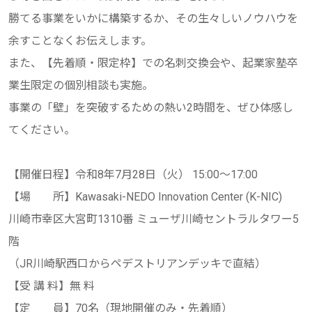
勝てる事業をいかに構築するか、その生々しいノウハウを
余すことなくお伝えします。
また、【先着順・限定枠】での名刺交換会や、起業家塾卒
業生限定の個別相談も実施。
事業の「壁」を突破するための熱い2時間を、ぜひ体感し
てください。
【開催日程】令和8年7月28日（火） 15:00～17:00
【場 所】Kawasaki-NEDO Innovation Center (K-NIC)
川崎市幸区大宮町1310番 ミューザ川崎セントラルタワー5
階
（JR川崎駅西口からペデストリアンデッキで直結）
【受 講 料】無 料
【定 員】70名（現地開催のみ・先着順）