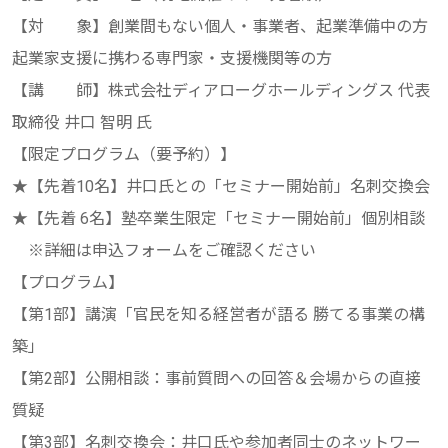
【対 象】創業間もない個人・事業者、起業準備中の方
起業家支援に携わる専門家・支援機関等の方
【講 師】株式会社ディアローグホールディングス 代表
取締役 井口 智明 氏
【限定プログラム（要予約）】
★【先着10名】井口氏との「セミナー開始前」名刺交換会
★【先着 6名】塾卒業生限定「セミナー開始前」個別相談
※詳細は申込フォームをご確認ください
【プログラム】
【第1部】講演「官民を知る経営者が語る 勝てる事業の構
築」
【第2部】公開相談：事前質問への回答＆会場からの直接
質疑
【第3部】名刺交換会：井口氏や参加者同士のネットワー