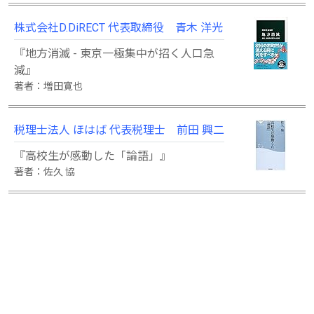
株式会社D.DiRECT 代表取締役 青木 洋光
『地方消滅 - 東京一極集中が招く人口急
減』
著者：増田寛也
税理士法人 ほはば 代表税理士 前田 興二
『高校生が感動した「論語」』
著者：佐久 協