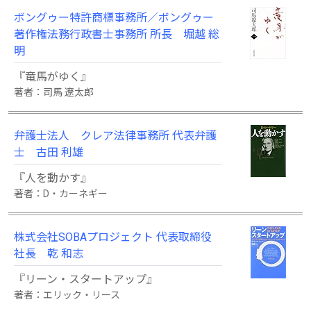
ボングゥー特許商標事務所／ボングゥー
著作権法務行政書士事務所 所長 堀越 総
明
『竜馬がゆく』
著者：司馬 遼太郎
弁護士法人 クレア法律事務所 代表弁護
士 古田 利雄
『人を動かす』
著者：D・カーネギー
株式会社SOBAプロジェクト 代表取締役
社長 乾 和志
『リーン・スタートアップ』
著者：エリック・リース