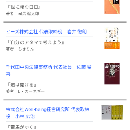
『世に棲む日日』
著者：司馬 遼太郎
ヒーズ株式会社 代表取締役 岩井 徹朗
『自分のアタマで考えよう』
著者：ちきりん
千代田中央法律事務所 代表社員 佐藤 聖
喜
『道は開ける』
著者：D・カーネギー
株式会社Well-being経営研究所 代表取締
役 小林 広治
『竜馬がゆく』