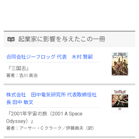
起業家に影響を与えたこの一冊
合同会社ジーフロッグ 代表 木村 賢嗣
『三国志』
著者：吉川 英治
株式会社 田中電気研究所 代表取締役社
長 田中 敏文
『2001年宇宙の旅（2001 A Space
Odyssey）』
著者：アーサー・C クラーク／伊藤典夫（訳）