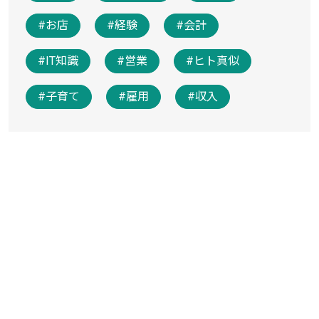
#お店
#経験
#会計
#IT知識
#営業
#ヒト真似
#子育て
#雇用
#収入