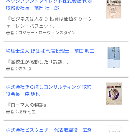
ヘッジファンドダイレクト株式会社 代表
取締役社長 髙岡 壮一郎
『ビジネスは人なり 投資は価値なり―ウ
ォーレン・バフェット』
著者：ロジャー・ローウェンスタイン
税理士法人 ほはば 代表税理士 前田 興二
『高校生が感動した「論語」』
著者：佐久 協
株式会社きらぼしコンサルティング 取締
役会長 森 琢也
『ローマ人の物語』
著者：塩野 七生
株式会社ビズウェザー 代表取締役 広瀬