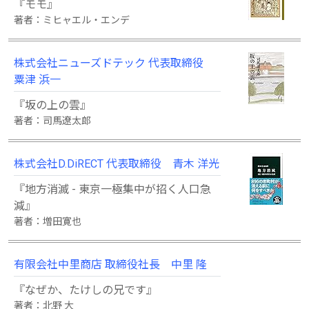
『モモ』
著者：ミヒャエル・エンデ
株式会社ニューズドテック 代表取締役
粟津 浜一
『坂の上の雲』
著者：司馬遼太郎
株式会社D.DiRECT 代表取締役 青木 洋光
『地方消滅 - 東京一極集中が招く人口急
減』
著者：増田寛也
有限会社中里商店 取締役社長 中里 隆
『なぜか、たけしの兄です』
著者：北野 大